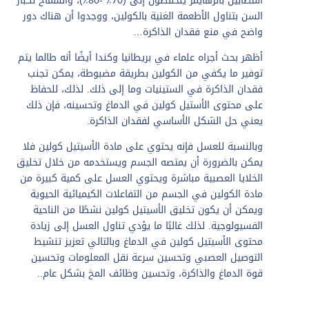
المصابين بالزهايمر ينخفضون إلى (70٪ -80٪)، والسماح لكبار
السن بتناول الأطعمة الغنية بالكولين، ووجدوا أن هناك دور
واضح في منع فقدان الذاكرة…
أظهر بحث أجراه علماء في بريطانيا وكندا أيضًا أنه طالما يتم
توفير ما يكفي من الكولين بطريقة مضبوطة، يمكن تجنب
فقدان الذاكرة في الستينيات وما إلى ذلك. لذلك، للحفاظ
على محتوى الأستيل كولين في الدماغ وتحسينه، فإن ذلك
يعني حل الشكل الأساسي لفقدان الذاكرة.
وبالنسبة للعسل فإنه يحتوي على مادة الأسيتيل كولين فلا
يمكن بالضرورة أن يمتصه الجسم ويستخدمه من خلال تخليق
الخلايا العصبية مباشرة ويحتوي العسل على كمية كبيرة من
مادة الكولين في الجسم من التفاعلات الكيميائية الحيوية
ويمكن أن يكون تخليق الأسيتيل كولين نشطًا من الناحية
الفسيولوجية. لذلك غالبًا ما يؤدي تناول العسل إلى زيادة
محتوى الأسيتيل كولين في الدماغ وبالتالي تعزيز تنشيط
التوصيل العصبي وتحسين سرعة نقل المعلومات وتحسين
قوة الدماغ والذاكرة، وتحسين وظائف المخ بشكل عام..