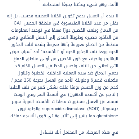
الأمد، وهو شيء يمكننا جميعًا استخدامه.
لا يبدو أن العسل يدعم تكوين الخلايا العصبية فحسب، بل إنه
يقلل من عدد الخلايا المتدهورة في منطقة الحصين CA1
من الدماغ ويلعب الحُصين دورًا مهمًا في توحيد المعلومات
من الذاكرة قصيرة وطويلة المدى إلى التنقل المكاني وهي
منطقة من الدماغ معروفة بأنها معرضة بشدة لتلف الجذور
الحرة ويعد تلف الجذور الحرة أو “الأكسدة” أحد أسباب مرض
الزهايمر والخرف مع كون الحُصين من أولى مناطق الدماغ
التي تعاني من التلف ولحسن الحظ فإن العسل الخام قد
يحمي الدماغ ضد هذه العملية الداخلية الخطيرة وتناول
مكملات قصيرة وطويلة الأمد مع العسل بجرعة 250 مجم /
كجم من وزن الجسم يوميًا قللت بشكل كبير من تلف الخلايا
(الناجم عن أكسدة الدهون) في أنسجة المخ وفي الوقت
نفسه، عزز العسل مستويات مضادات الأكسدة القوية سوبر
ديسموتاز superoxide-dismutase (SOD) والجلوتاثيون
glutathione مما يشير إلى تأثير وقائي قوي لأنسجة دماغك.
في هذه المرحلة، من المحتمل أنك تتساءل