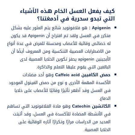
كيف يفعل العسل الخام هذه الأشياء
التي تبدو سحرية في أدمغتنا؟
Apigenin
:
هو فلافونويد شائع يتم العثور عليه بشكل
متكرر في العسل ولقد تم اقتراح أن Apigenin قد يكون
له خصائص وقائية للأعصاب ومحسنة للمرض في عدة أنواع
من الاضطرابات العصبية التنكسية ومن المعروف أيضًا أن
الأبجينين apigenin يحفز تكوين الخلايا العصبية لدى
البالغين التي يقوم عليها التعلم والذاكرة.
حمض الكافيين
Caffeic acid
وهو أحد مضادات
الأكسدة المهمة الأخرى و نوع من حمض الفينول الموجود
في العسل وقد أظهر تأثيرًا وقائيًا للأعصاب على خلايا
الدماغ.
الكاتشين
Catechin
وهو مادة الفلافونويد التي تساهم
في الأنشطة المضادة للأكسدة في العسل، وقد أثبتت
العديد من الدراسات مرارًا وتكرارًا آثاره الوقائية على
الخلايا العصبية.