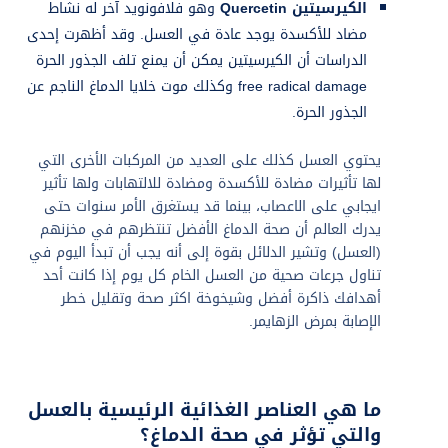
الكيرسيتين
Quercetin
وهو فلافونويد آخر له نشاط
مضاد للأكسدة يوجد عادة في العسل. وقد أظهرت إحدى
الدراسات أن الكيرسيتين يمكن أن يمنع تلف الجذور الحرة
free radical damage وكذلك موت خلايا الدماغ الناجم عن
الجذور الحرة.
يحتوي العسل كذلك على العديد من المركبات الأخرى التي
لها تأثيرات مضادة للأكسدة ومضادة للالتهابات ولها تأثير
ايجابي على الاعصاب، بينما قد يستغرق الأمر سنوات حتى
يدرك العالم أن صحة الدماغ الأفضل تنتظرهم في مخزنهم
(العسل) وتشير الدلائل بقوة إلى أنه يجب أن تبدأ اليوم في
تناول جرعات صحية من العسل الخام كل يوم إذا كانت أحد
أهدافك ذاكرة أفضل وشيخوخة اكثر صحة وتقليل خطر
الإصابة بمرض الزهايمر.
ما هي العناصر الغذائية الرئيسية بالعسل
والتي تؤثر في صحة الدماغ؟