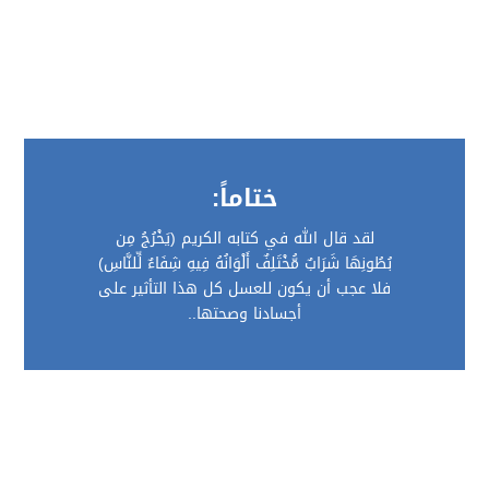
ختاماً:
لقد قال الله في كتابه الكريم (يَخْرُجُ مِن
بُطُونِهَا شَرَابٌ مُّخْتَلِفٌ أَلْوَانُهُ فِيهِ شِفَاءٌ لِّلنَّاسِ)
فلا عجب أن يكون للعسل كل هذا التأثير على
أجسادنا وصحتها..