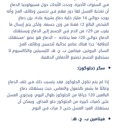
في السنوات الأخيرة، وجدت الأبحاث حول فسيولوجيا الدماغ
أن تغذية العسل لها دور مهم في تحسين وظائف المخ وأنه
يوجد حوالي 14 مليار خلية دماغ بشرية عادة، يزن دماغ
الشخص البالغ 2٪ فقط من وزن جسمه، ولكن يتم إرسال ما
يقرب من 29٪ من الدم في الجسم إلى الدماغ ويستهلك
الدماغ حوالي 20٪ مما يحتاجه. – الدماغ هو عضو “مستهلك
للطاقة” جدا هناك عناصر غذائية لتحسين وظائف المخ:
السكر، البروتين، فيتامين ب، ج، هـ، الليسيثين والكالسيوم لا
يستطيع الجسم تصنيع الأحماض الدهنية.
سكر (جلوكوز):
إذا لم يتم تناول الجلوكوز، فقد يتسبب ذلك في تلف الدماغ
وغالبًا ما يشعر بالخمول والنعاس، حيث يستهلك دماغ
البالغين 120 جرامًا من الجلوكوز طوال اليوم، ويحتوي العسل
على كميات كبيرة من الجلوكوز حلو المذاق، ويمكن أن
يستهلك الفرد العسل حتى 3 مرات في اليوم..
فيتامين ب، ج، هـ: