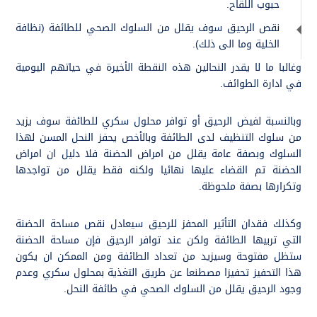
حبوب اللقاح.
نقص الرحيق سوف يقلل من السلوك الصحي للطائفة (نظافة
الخلية وما الى ذلك).
وغالبا ما لا يقدر النحالين هذه النقطة الأخيرة في حياتهم اليومية
في ادارة الطوائف.
وبالنسبة لفيض الرحيق أو توافر محلول سكري للطائفة سوف يزيد
من سلوك التنظيف لدى الطائفة وبالأخص يحفز النحل المسن لهذا
السلوك وبصفة عامة يقلل من امراض الحضنة فلا دليل ان امراض
الحضنة تم القضاء عليها نهائيا ولكنه فقط يقلل من تواجدها
وتكرارها بصفة ملحوظة.
وكذلك فقدان التأثير المحفز للرحيق سيعادل نقص مساحة الحضنة
التي تربيها الطائفة ولكن عند توافر الرحيق فإن مساحة الحضنة
ستظل مفتوحة وسيزيد من تعداد الطائفة ومن الممكن ان يكون
هذا التحفيز تحفيزا مصطنعا عن طريق التغذية بمحلول سكري وعدم
وجود الرحيق يقلل من السلوك الصحي في طائفة النحل.