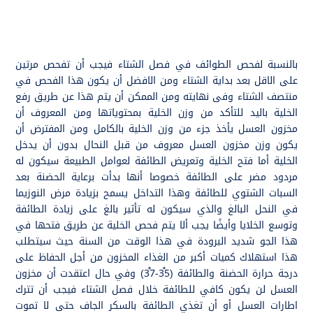
بالنسبة لفحص الطوائف في فصل الشتاء فيجب أن تفحص مرتين
على الاقل بعد بداية الشتاء ومن الافضل أن يكون هذا الفحص في
منتصف الشتاء وفى نهايته ومن الممكن أن يتم هذا عن طريق رفع
الخلية باليد للتأكد من وزن الخلية بمحتوياتها ومن المعروف أن
مخزون العسل يأخذ جزء من وزن الخلية بالكامل ومن المفترض أن
يكون وزن مخزون العسل معروف من قبل النحال بدون أن يدخل
الخلية أما فتح الخلية وتعريض الطائفة لعوامل الطبيعة سيكون له
مردود مضر على الطائفة خصوصا أنها بدأت برعاية الحضنة بعد
السبات الشتوي للطائفة وهذا التداخل يسمح بزيادة مرض النوزيما
في النحل البالغ والذي سيكون له تأثير بالغ على زيادة الطائفة
وتوسع الخلايا وأيضًا يجب ألا يتم فحص الخلية عن طريق فتحها في
هذا الجو شديد البرودة في هذا الوقت من السنة حيث سيتطلب
هذا استهلاك كميات أكبر من الغذاء المخزون من أجل الحفاظ على
درجة حرارة الحضنة والطائفة (35ْ-37ْ) وفي حال اعتقدت أن مخزون
العسل لن يكون كافي للطائفة خلال فصل الشتاء فيجب أن تترك
اطارات العسل أو أن تغذي الطائفة بالسكر الجاف حتى لا تموت