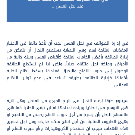
عند نحل العسل ..
في إدارة الطوائف في نحل العسل يجب أن تأخذ دائما في الاعتبار
المغذيات المتاحة لهم وفى النهاية يستطيع النحال أن يتمكن من
إدارة الطائفة بأفضل الخامات المتاحة كأقراص العسل وبيئة خالية من
الأمراض وملكة نحل منتقاه جينياً، ولكن اذا لم تستطع الطائفة
الوصول إلى حبوب اللقاح والرحيق فعندها يسقط نظام الخلية
بأكملها فإدارة الطائفة بطريقة تساعد في عدم توازن النظام
الغذائي
سيتنوع طبقا لرغبة النحال في الربح المرجو من المنحل وهل النية
هي التوسع في الخلايا وزيادة اعدادها ام ان تبقى الخلايا كما هي
فالسماح للنحل بأن يسرح من أجل حبوب اللقاح يحسن من التلقيح او
يهيئ الظروف المثالية من أجل انتاج ملكة جديدة ومن اجل تحقيق
هذه الاهداف فيجب ان تستخدم الكربوهيدرات و/أو حبوب اللقاح أو