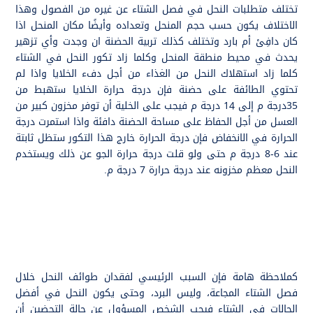
تختلف متطلبات النحل في فصل الشتاء عن غيره من الفصول وهذا
الاختلاف يكون حسب حجم المنحل وتعداده وأيضًا مكان المنحل اذا
كان دافِئ أم بارد وتختلف كذلك تربية الحضنة ان وجدت وأي تزهير
يحدث في محيط منطقة المنحل وكلما زاد تكور النحل في الشتاء
كلما زاد استهلاك النحل من الغذاء من أجل دفء الخلايا واذا لم
تحتوي الطائفة على حضنة فإن درجة حرارة الخلايا ستهبط من
35درجة م إلى 14 درجة م فيجب على الخلية أن توفر مخزون كبير من
العسل من أجل الحفاظ على مساحة الحضنة دافئة واذا استمرت درجة
الحرارة في الانخفاض فإن درجة الحرارة خارج هذا التكور ستظل ثابتة
عند 6-8 درجة م حتى ولو قلت درجة حرارة الجو عن ذلك ويستخدم
النحل معظم مخزونه عند درجة حرارة 7 درجة م.
كملاحظة هامة فإن السبب الرئيسي لفقدان طوائف النحل خلال
فصل الشتاء المجاعة، وليس البرد، وحتى يكون النحل في أفضل
الحالات في الشتاء فيجب الشخص المسؤول عن حالة التحضين أن