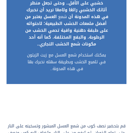
خشبي على الأقل.
.
وحتى تجعل منظر
أثاثك الخشبي رائعًا ولامعًا نريد أن نخبرك
في هذه المدونة أن
شمع
العسل يعتبر من
أفضل ملمعات الخشب الطبيعية؛ لاحتوائه
على طبقة دهنية واقية تحمي الخشب من
الرطوبة، والبقع المختلفة، كما أنه أحد
مكونات شمع الخشب التجاري
..
يمكنك استخدام شمع العسل مع زيت الزيتون
في تلميع الخشب وبطريقة سهله نخبرك بها
في هذه المدونة..
قم بتحضير نصف كوب من شمع العسل المبشور وتسخينه على النار
حتى تمام الذوبان، ثم يُرفع من على النار، ويُضاف إليه كوب ونصف