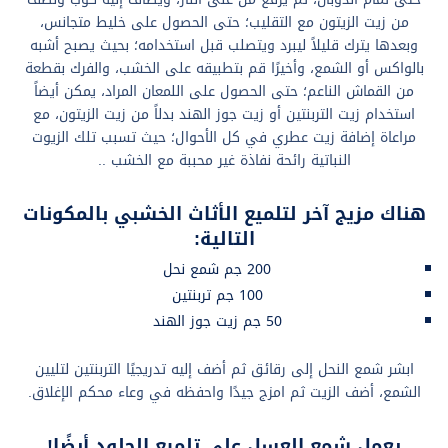
من زيت الزيتون مع التقليب؛ حتى الحصول على خليط متجانس،
وبعدها يترك قليلاً ليبرد ويتصلب قبل استخدامه؛ بحيث يصبح أشبه
بالواكس أو الشمع، وأخيرًا قم بتطبيقه على الخشب، والفرك بقطعة
من القماش الناعم؛ حتى الحصول على اللمعان المراد، يمكن أيضاً
استخدام زيت التربنتين أو زيت جوز الهند بدلاً من زيت الزيتون، مع
مراعاة إضافة زيت عطري في كل الأحوال؛ حيث تسبب تلك الزيوت
النباتية رائحة نفاذة غير محببة مع الخشب ..
هناك مزيج آخر لتلميع الأثاث الخشبي بالمكونات
التالية:
200 جم شمع نحل
100 جم تربنتين
50 جم زيت جوز الهند
ابشر شمع النحل إلى رقائق ثم أضف إليه تدريجيًا التربنتين لتليين
الشمع، أضف الزيت ثم امزج جيدًا واحفظه في وعاء محكم الإغلاق.
يعمل شمع العسل على تلميع الجلود أيضًا!