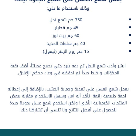
وذلك باستخدام ما يلي:
750 جم شمع نحل
45 جم قطران
60 جم زيت لوز
40 جم سلفات الحديد
15 جم روح الزعتر (ثيمول)
ابشر وأذب شمع النحل ثم دعه يبرد حتى يصبح عجينيّاً، أضف بقية
المكوّنات واخلط جيداً ثم احفظه في وعاء محكم الإغلاق.
يعمل شمع العسل على تغذية وحماية الخشب، بالإضافة إلى إعطائه
لمعة طبيعية رائعة، تأكد أنه آمن وسهل الاستخدام مقارنة ببعض
المنتجات الكيميائية الأخرى! ولكن استخدم شمع عسل بجودة جيدة
للحصول على أفضل النتائج ولا تنسى أن تشاركنا ذلك!