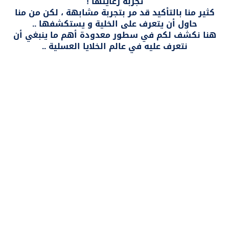
تجربة رعايتها !
كثير منا بالتأكيد قد مر بتجربة مشابهة ، لكن من منا
حاول أن يتعرف على الخلية و يستكشفها ..
هنا نكشف لكم في سطور معدودة أهم ما ينبغي أن
نتعرف عليه في عالم الخلايا العسلية ..