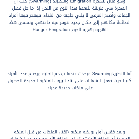
وهو ميال للهجرة Emigration والتطريد (Swarming) حيث أن
الهجرة هي طريقة يتّبعها هذا النوع من النحل إذا ما حل فصل
الجفاف وأصبح المرعى لا يلبي حاجته من الغذاء، فيهجر فيها أفراد
الطائفة مكانهم إلى مكان جديد تتوفر فيه حاجتهم، وتسمى هذه
الهجرة بهجرة الجوع Hunger Emigration.
أما التطريدSwarming فيحدث عندما تزدحم الخلية ويصبح عدد الأفراد
كبيرا حيث تعمل الشغالات على بناء البيوت الملكية الجديدة للحصول
على ملكات جديدة عذراء،
وبعد فقس أول بويضة ملكية (تقتل الملكات من قبل الملكة