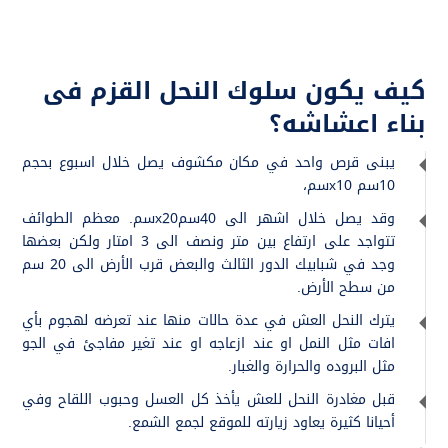
كيف يكون سلوك النحل القزم فى
بناء اعشاشه؟
يبنى قرص واحد في مكان مكشوف يصل خلال اسبوع بحجم
10سم x10سم،
وقد يصل خلال اشهر الى 40سمx20سم. معظم الطوائف
تتواجد على ارتفاع بين متر ونصف الى 3 امتار ولكن بعضها
وجد في شبابيك الدور الثالث والبعض قرب الأرض الى 20 سم
من سطح الأرض.
يترك النحل العش في عدة حالات منها عند تعرضه لهجوم بأي
افات مثل النمل او عند ازعاجه او عند تغير مفاجئ في الجو
مثل البروده والحرارة والغبار.
قبل مغادرة النحل للعش يأخذ كل العسل وحبوب اللقاح وفي
أحيانا كثيرة يعاود زيارته للموقع لجمع الشمع.