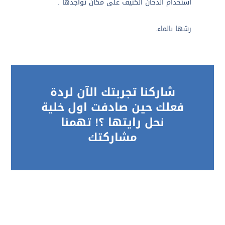
استخدام الدخان الكثيف على مكان تواجدها .
رشها بالماء.
شاركنا تجربتك الآن لردة
فعلك حين صادفت اول خلية
نحل رايتها ؟! تهمنا
مشاركتك