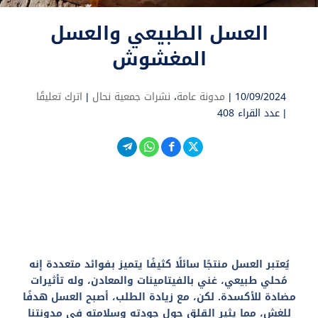
العسل الطبيعي والعسل
المغشوش
10/09/2024 |
مدونة عامة
،
نشرات جمعية نحال
|
اترك تعليقًا
|
عدد القراء 408
يُعتبر العسل منتجًا سائلًا كثيفًا يتميز بفوائد متعددة إنه
مُحلي طبيعي، غني بالفيتامينات والمعادن، وله تأثيرات
مضادة للأكسدة. لكن، مع زيادة الطلب، أصبح العسل هدفًا
للغش، مما يثير القلق حول جودته وسلامته في مدونتنا