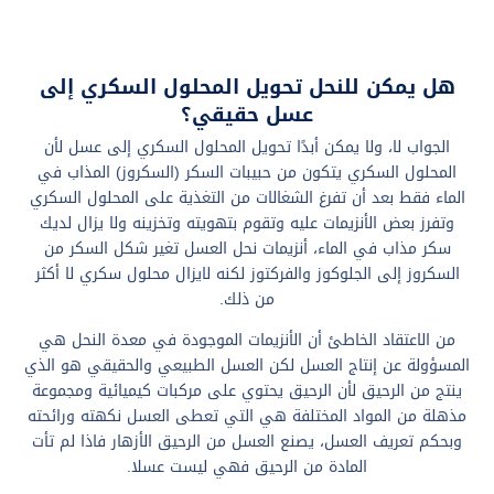
هل يمكن للنحل تحويل المحلول السكري إلى
عسل حقيقي؟
الجواب لا، ولا يمكن أبدًا تحويل المحلول السكري إلى عسل لأن
المحلول السكري يتكون من حبيبات السكر (السكروز) المذاب في
الماء فقط بعد أن تفرغ الشغالات من التغذية على المحلول السكري
وتفرز بعض الأنزيمات عليه وتقوم بتهويته وتخزينه ولا يزال لديك
سكر مذاب في الماء، أنزيمات نحل العسل تغير شكل السكر من
السكروز إلى الجلوكوز والفركتوز لكنه لايزال محلول سكري لا أكثر
من ذلك.
من الاعتقاد الخاطئ أن الأنزيمات الموجودة في معدة النحل هي
المسؤولة عن إنتاج العسل لكن العسل الطبيعي والحقيقي هو الذي
ينتج من الرحيق لأن الرحيق يحتوي على مركبات كيميائية ومجموعة
مذهلة من المواد المختلفة هي التي تعطى العسل نكهته ورائحته
وبحكم تعريف العسل، يصنع العسل من الرحيق الأزهار فاذا لم تأت
المادة من الرحيق فهي ليست عسلا.