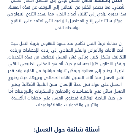
النحل بأكملها.
فغش العسل يؤدي إلى انخفاض أسعار العسل
الأصلي، مما يضطر الكثير من النحالين إلى التوقف عن هذه المهنة.
هذا بدوره يؤدي إلى تقليل أعداد النحل، مما يهدد التنوع البيولوجي
ويؤثر سلبًا على إنتاج المحاصيل الزراعية التي تعتمد على التلقيح
بواسطة النحل.
إن صناعة تربية النحل تكافح منذ عقود للنهوض بتربية النحل حيث
أدت الآفات والأمراض والتغير المناخي إلى زيادة الإجهادات وزيادة
التكاليف بشكل كبير. ويأتي غش العسل ليضاعف من هذه التحديات.
ويفخر النحالون كثيرًا بعسلهم حيث أنه هو المحُلي الطبيعي النقي
الذي لا يحتاج إلى معالجة ويمكن تناوله مباشرة من الخلية وقد قدر
الناس العسل منذ آلاف السنين لهذه الخصائص وغيرها، حيث يحتوي
العسل على مواد تعزز صحة الإنسان، فمن الناحية الغذائية يعتبر
العسل سائل غني بالفيتامينات والمعادن والسكريات والبروتينات أما
من حيث الناحية الوقائية فيحتوي العسل على مضادات الأكسدة
والتربين والكحوليات والفلافونويدات.
أسئلة شائعة حول العسل: