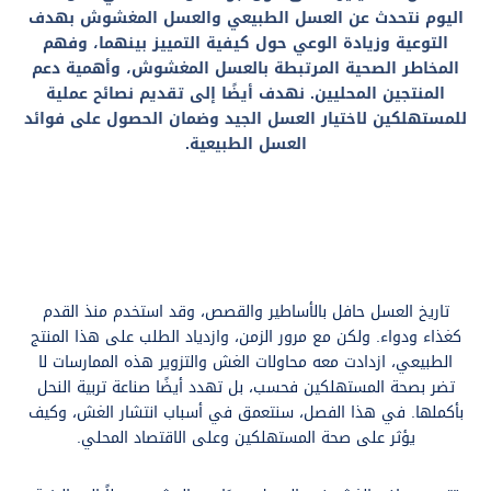
اليوم نتحدث عن العسل الطبيعي والعسل المغشوش بهدف
التوعية وزيادة الوعي حول كيفية التمييز بينهما، وفهم
المخاطر الصحية المرتبطة بالعسل المغشوش، وأهمية دعم
المنتجين المحليين. نهدف أيضًا إلى تقديم نصائح عملية
للمستهلكين لاختيار العسل الجيد وضمان الحصول على فوائد
العسل الطبيعية.
تاريخ العسل حافل بالأساطير والقصص، وقد استخدم منذ القدم
كغذاء ودواء. ولكن مع مرور الزمن، وازدياد الطلب على هذا المنتج
الطبيعي، ازدادت معه محاولات الغش والتزوير هذه الممارسات لا
تضر بصحة المستهلكين فحسب، بل تهدد أيضًا صناعة تربية النحل
بأكملها. في هذا الفصل، سنتعمق في أسباب انتشار الغش، وكيف
يؤثر على صحة المستهلكين وعلى الاقتصاد المحلي.