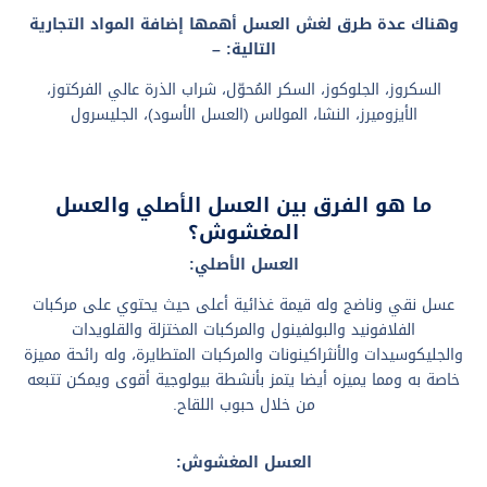
وهناك عدة طرق لغش العسل أهمها إضافة المواد التجارية
التالية
:
–
السكروز، الجلوكوز، السكر المُحوّل، شراب الذرة عالي الفركتوز،
الأيزوميرز، النشا، المولاس (العسل الأسود)، الجليسرول
ما هو الفرق بين العسل الأصلي والعسل
المغشوش؟
العسل الأصلي:
عسل نقي وناضج وله قيمة غذائية أعلى حيث يحتوي على مركبات
الفلافونيد والبولفينول والمركبات المختزلة والقلويدات
والجليكوسيدات والأنثراكينونات والمركبات المتطايرة، وله رائحة مميزة
خاصة به ومما يميزه أيضا يتمز بأنشطة بيولوجية أقوى ويمكن تتبعه
من خلال حبوب اللقاح.
العسل
المغشوش: