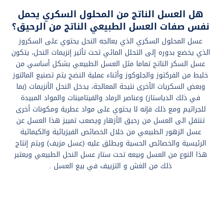
هل العسل الناتج من المحلول السكري يحمل
نفس صفات العسل الطبيعي الناتج من الرحيق؟
عسل المحلول السكري الذي يعالجه النحل يحتوي على السكروز
الذي يخضع بدوره إلى التحلل المائي تحت تأثير إنزيمات النحل، يتكون
عسل السكر الناتج تماما مثل العسل الطبيعي بشكل أساسي من
خليط من الفركتوز والجلوكوز وأثناء عملية النضج يتم تصنيع المالتوز
وبعض السكريات الأخرى نتيجة المعالجة، يدخل النحل الأنزيمات (بما
في ذلك الدياستاز) وعناصر الرماد والفيتامينات والمواد المبيدة
للجراثيم ومع ذلك فإنه لا يحتوي على مواد عطرية ومكونات أخرى
تنتقل الى العسل من رحيق الأزهار ويصعب تمييز هذا العسل عن
عسل الزهور الطبيعي من خلال الخصائص الفيزيائية والكيمائية
الرئيسية والخصائص الحسية ويطلق عليه (عسل مزيف) ويتم إنتاج
هذا النوع من العسل وبيعه تحت ستار عسل النحل الطبيعي ويعتبر
ذلك من الغش و التزييف في بيع العسل .