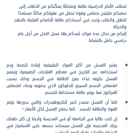
تتطلب الأيام الدراسية طاقة ونشاطًا يمكّنكم من الذهاب إلى
سعيكم مليئين بحماس وقوة تجعل من عقولكم مكانًا مستعدًا
للنهل والطلب وتبث في أجسادكم طاقة لأيامكم المليئة بالجهد
والحركة
إليكم من نحال عدة فوائد يُمدكم بها عسل النحل من أجل عام
دراسي حافل بالنشاط :
يعتبر العسل من أكثر المواد الطبيعية إفادة للصحة وتم
استخدامه عبر التاريخ في معظم العلاجات الطبيعية ويتميز
العسل بكونه غذاء يعزز الطاقة في الجسم وذلك بسبب
امتصاص الجسم السريع للجلوكوز الذي يحتويه وبطء امتصاص
الفركتوز مما يوفر طاقة مستدامة للجسم .
كما أن العسل مصدر كبير للكربوهيدرات والتي بدورها توفر
القوة والطاقة للجسد . كما يصلح العسل لكل الأعمار !
إن كنت طالبا في الجامعة أو في المدرسة وأيضا إن كان طفلك
يرتاد المدرسه فإن العسل سيساعد جسمه على الاستمرار في
النشاط والتركيز طيلة اليوم الدراسي .